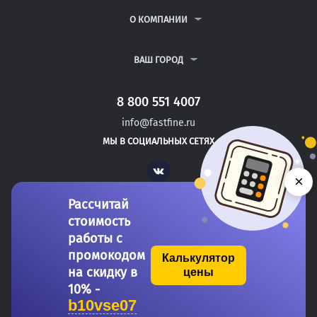
РЕФЕРАТЫ
ВОПРОСЫ И ОТВЕТЫ
О КОМПАНИИ
ВСЕ УСЛУГИ
ПУБЛИЧНАЯ ОФЕРТА
О КОМПАНИИ
ПОЛИТИКА КОНФИДЕНЦИАЛЬНОСТИ
КОНТАКТЫ
ВАШ ГОРОД
АВТОРАМ
МОСКВА
САНКТ-ПЕТЕРБУРГ
8 800 551 4007
МАТВЕЕВ-КУРГАН
info@fastfine.ru
ЛУХОВИЦЫ
МЫ В СОЦИАЛЬНЫХ СЕТЯХ
ЖЕЛЕЗНОГОРСК
Vk
×
Рассчитай
стоимость
работы с
промокодом
Калькулятор
на скидку в
цены
Copyright 2011-2026 FastFine.ru
10% -
b10vse07