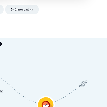
Библиография
ю
у,