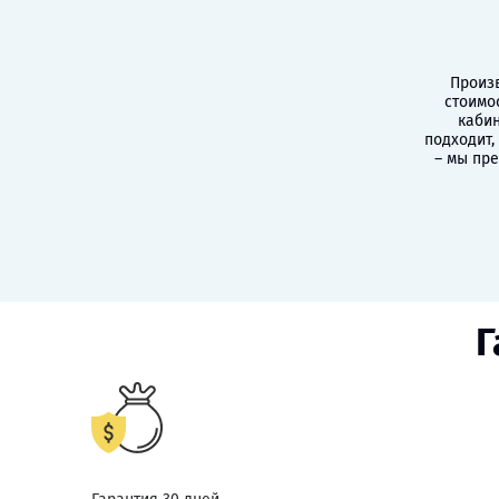
Произв
стоимо
кабин
подходит,
– мы пр
Г