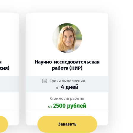
я
Научно-исследовательская
сия)
работа (НИР)
Сроки выполнения
4 дней
от
Стоимость работы
2500 рублей
oт
Заказать